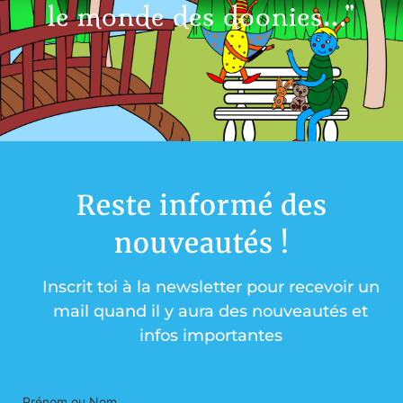
le monde des doonies..."
Reste informé des
nouveautés !
Inscrit toi à la newsletter pour recevoir un
mail quand il y aura des nouveautés et
infos importantes
Prénom ou Nom