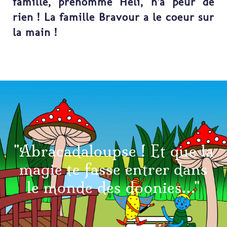
famille, prénommé Héli, n'a peur de
rien ! La famille Bravour a le coeur sur
la main !
"Abracadaloupse ! Et que la
magie te fasse entrer dans
le monde des doonies..."